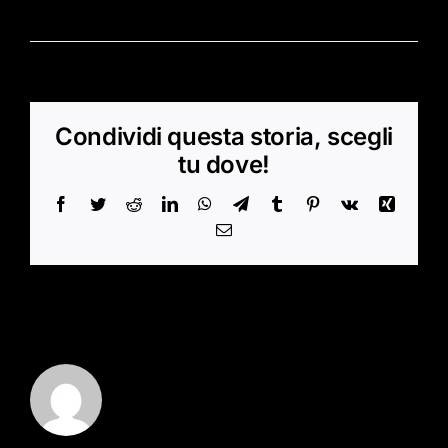
Di
BP4uCuKRIrcL
|
Dicembre 28, 2021
|
Uncategorized
|
1
Commento
Condividi questa storia, scegli
tu dove!
Facebook
Twitter
Reddit
LinkedIn
WhatsApp
Telegram
Tumblr
Pinterest
Vk
Xing
Email
Scritto da:
BP4uCuKRIrcL