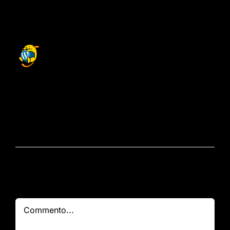
Un commento
A WordPress Commenter
Dicembre 28, 2021 al 7:26
am
- Rispondi
Hi, this is a comment.
To get started with moderating, editing,
and deleting comments, please visit the
Comments screen in the dashboard.
Commenter avatars come from
Gravatar
.
Scrivi un commento
Commento